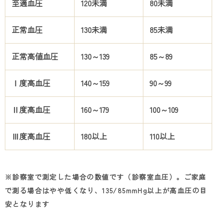
至適血圧
120未満
80未満
正常血圧
130未満
85未満
正常高値血圧
130～
139
85～
89
Ⅰ度高血圧
140～
159
90～
99
Ⅱ度高血圧
160～
179
100～
109
Ⅲ度高血圧
180以上
110以上
※診察室で測定した場合の数値です（診察室血圧）。ご家庭
で測る場合はやや低くなり、
135/85mmHg
以上が高血圧の目
安となります