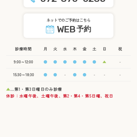
ネットでのご予約はこちら
WEB
予約
診療時間
月
火
水
木
金
土
日
祝
9:00～12:00
●
●
●
●
●
●
▲
-
15:30～18:30
●
●
-
●
●
-
-
-
▲
…第1・第3日曜日のみ診療
休診：水曜午後、土曜午後、第2・第4・第5日曜、祝日