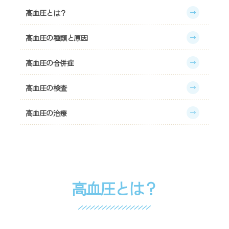
器
高血圧とは？
科、
リ
高血圧の種類と原因
ハ
ビ
リ
高血圧の合併症
テ
ー
高血圧の検査
シ
ョ
高血圧の治療
ン
科
｜
寺
川
ク
リ
高血圧とは？
ニ
ッ
ク