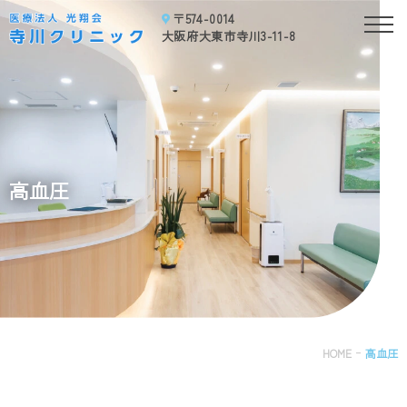
〒574-0014
高
大阪府大東市寺川3-11-8
血
圧
｜
大
阪
府
大
高血圧
東
市
の
内
科、
消
化
器
内
HOME
高血圧
科、
泌
尿