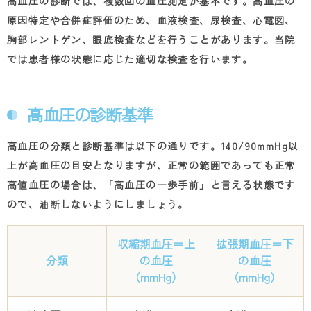
高血圧の診断では、複数回の血圧測定が基本です。高血圧の
原因特定や合併症評価のため、血液検査、尿検査、心電図、
胸部レントゲン、眼底検査などを行うことがあります。当院
では患者様の状態に応じた適切な検査を行います。
高血圧の診断基準
高血圧の分類と診断基準は以下の通りです。
140/90mmHg
以
上が高血圧の目安となりますが、正常の範囲であっても正常
高値血圧の場合は、「高血圧の一歩手前」と言える状態です
ので、油断しないようにしましょう。
収縮期血圧＝上
拡張期血圧＝下
分類
の血圧
の血圧
（
mmHg
）
（
mmHg
）