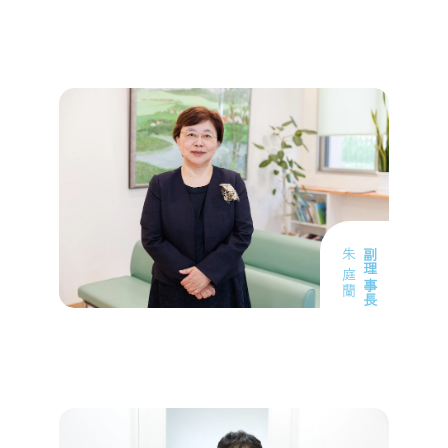
寺
川
ク
リ
ニ
ッ
ク
朱 庭蘭
副理事長