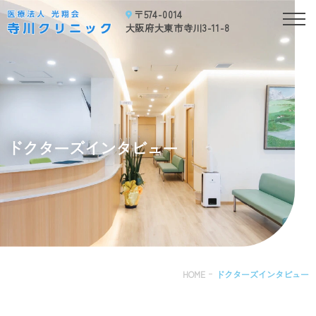
〒574-0014
ド
大阪府大東市寺川3-11-8
ク
タ
ー
ズ
イ
ン
タ
ドクターズインタビュー
ビ
ュ
ー
｜
大
阪
府
大
東
HOME
ドクターズインタビュー
市
の
内