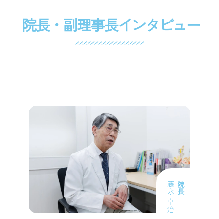
科、
消
院長・副理事長インタビュー
化
器
内
科、
泌
尿
器
科、
リ
ハ
ビ
リ
テ
ー
シ
ョ
藤永 卓治
院長
ン
科
｜