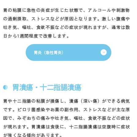
胃の粘膜に急性の炎症が生じた状態で、アルコールや刺激物
の過剰摂取、ストレスなどが原因となります。激しい腹痛や
吐き気、嘔吐、食欲不振などの症状が現れますが、通常は数
日から
1
週間程度で改善します。
胃炎（急性胃炎）
胃潰瘍・十二指腸潰瘍
胃や十二指腸の粘膜が損傷し、潰瘍（深い傷）ができる病気
です。ピロリ菌感染やお薬の副作用、ストレスなどが主な原
因で、みぞおちの痛みや吐き気、嘔吐、食欲不振などの症状
が現れます。胃潰瘍は食後に、十二指腸潰瘍は空腹時に症状
が強くなる傾向があります。