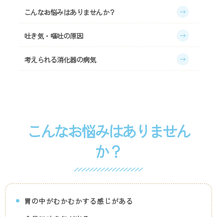
泌
こんなお悩みはありませんか？
尿
器
吐き気・嘔吐の原因
科、
リ
ハ
考えられる消化器の病気
ビ
リ
テ
吐
ー
き
シ
気、
ョ
嘔
こんなお悩みはありません
ン
吐
科
か？
｜
寺
川
ク
リ
ニ
胃の中がむかむかする感じがある
ッ