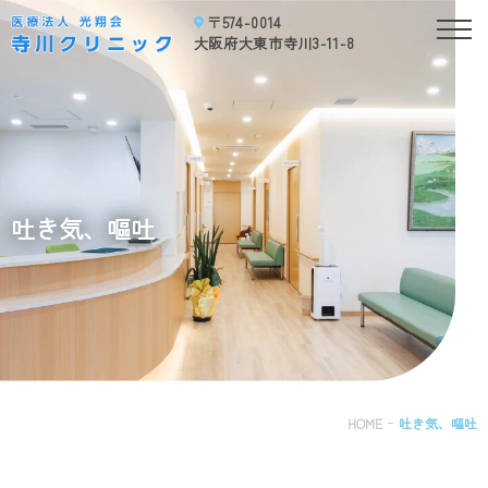
〒574-0014
吐
大阪府大東市寺川3-11-8
き
気、
嘔
吐
｜
大
阪
吐き気、嘔吐
府
大
東
市
の
内
科、
消
化
HOME
吐き気、嘔吐
器
内
科、